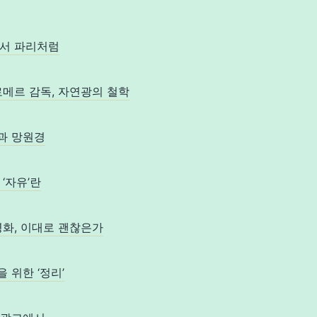
교에서 파리처럼
에릭 로메르 감독, 자연광의 철학
미경과 망원경
한 ‘자유’란
국 영화, 이대로 괜찮은가
행을 위한 ‘정리’