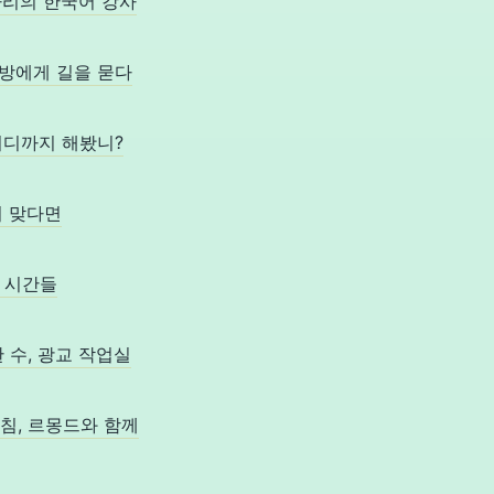
는 파리의 한국어 강사
돌하르방에게 길을 묻다
근, 어디까지 해봤니?
길이 맞다면
장의 시간들
 한 수, 광교 작업실
일 아침, 르몽드와 함께