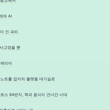
지, 광교에서
미래와 AI
 데이 인 파리
쩌다 사고였을 뿐
과 캐리어
편집자 노트를 잡지의 플랫폼 대기실로
채링 크로스 84번지, 책과 음식이 건너간 시대